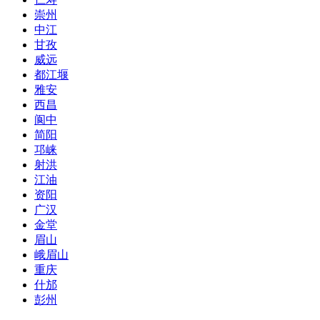
崇州
中江
甘孜
威远
都江堰
雅安
西昌
阆中
简阳
邛崃
射洪
江油
资阳
广汉
金堂
眉山
峨眉山
重庆
什邡
彭州